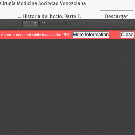
Cirugía Medicina Sociedad Venezolana
Volver a los detalles del artículo
←
Historia del bocio. Parte 2:
Descargar
abordaje quirúrgico