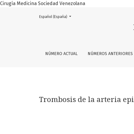
Cirugía Medicina Sociedad Venezolana
Cambiar el idioma. El actual es:
Español (España)
Trombosis de la arteria epigástrica superio
NÚMERO ACTUAL
NÚMEROS ANTERIORES
Trombosis de la arteria ep