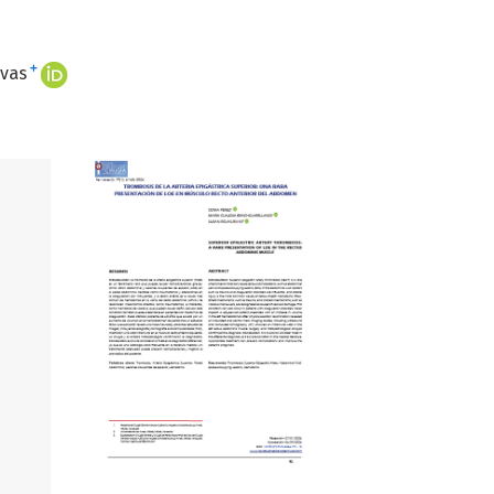
+
ivas