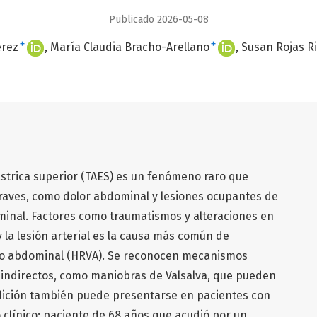
Publicado 2026-05-08
+
+
érez
María Claudia Bracho-Arellano
Susan Rojas R
ástrica superior (TAES) es un fenómeno raro que
raves, como dolor abdominal y lesiones ocupantes de
minal. Factores como traumatismos y alteraciones en
y la lesión arterial es la causa más común de
to abdominal (HRVA). Se reconocen mecanismos
 indirectos, como maniobras de Valsalva, que pueden
dición también puede presentarse en pacientes con
 clínico: paciente de 68 años que acudió por un