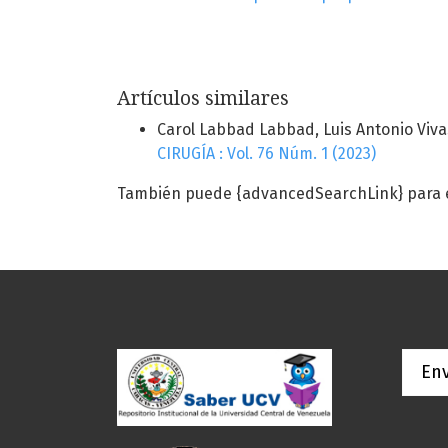
Artículos similares
Carol Labbad Labbad, Luis Antonio Viva
CIRUGÍA : Vol. 76 Núm. 1 (2023)
También puede {advancedSearchLink} para es
Env