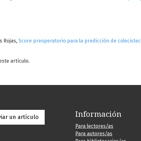
s Rojas,
Score preoperatorio para la predicción de colecistec
te artículo.
Información
iar un artículo
Para lectores/as
Para autores/as