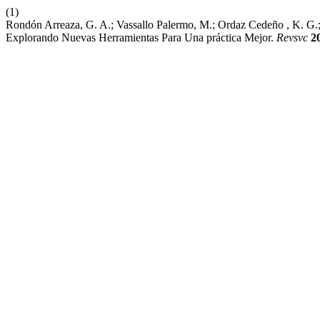
(1)
Rondón Arreaza, G. A.; Vassallo Palermo, M.; Ordaz Cedeño , K. G.; Pá
Explorando Nuevas Herramientas Para Una práctica Mejor.
Revsvc
2