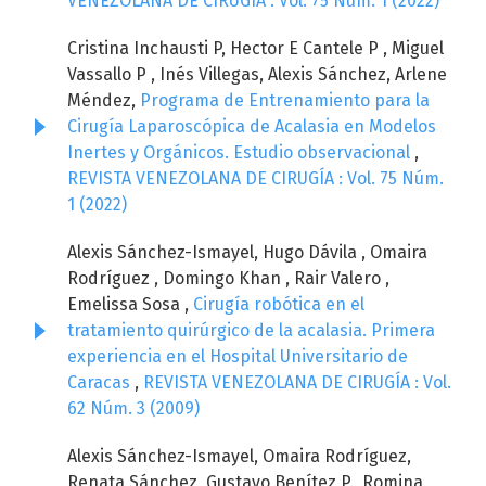
VENEZOLANA DE CIRUGÍA : Vol. 75 Núm. 1 (2022)
Cristina Inchausti P, Hector E Cantele P , Miguel
Vassallo P , Inés Villegas, Alexis Sánchez, Arlene
Méndez,
Programa de Entrenamiento para la
Cirugía Laparoscópica de Acalasia en Modelos
Inertes y Orgánicos. Estudio observacional
,
REVISTA VENEZOLANA DE CIRUGÍA : Vol. 75 Núm.
1 (2022)
Alexis Sánchez-Ismayel, Hugo Dávila , Omaira
Rodríguez , Domingo Khan , Rair Valero ,
Emelissa Sosa ,
Cirugía robótica en el
tratamiento quirúrgico de la acalasia. Primera
experiencia en el Hospital Universitario de
Caracas
,
REVISTA VENEZOLANA DE CIRUGÍA : Vol.
62 Núm. 3 (2009)
Alexis Sánchez-Ismayel, Omaira Rodríguez,
Renata Sánchez, Gustavo Benítez P., Romina