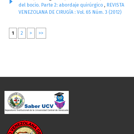
del bocio. Parte 2: abordaje quirúrgico
,
REVISTA
VENEZOLANA DE CIRUGÍA : Vol. 65 Núm. 3 (2012)
1
2
>
>>