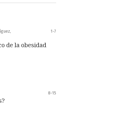
íguez,
1-7
co de la obesidad
8-15
s?