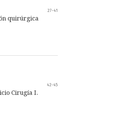
27-41
ión quirúrgica
42-45
io Cirugía I.