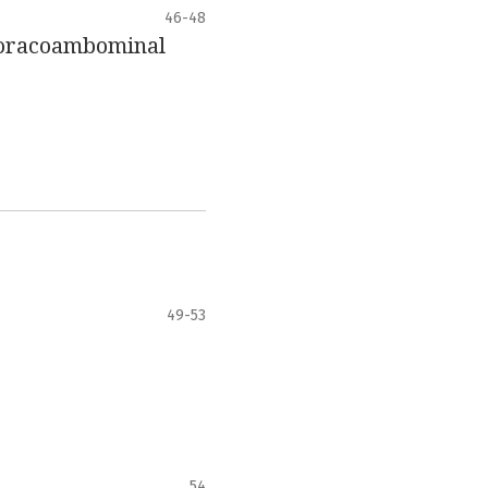
46-48
 toracoambominal
49-53
54