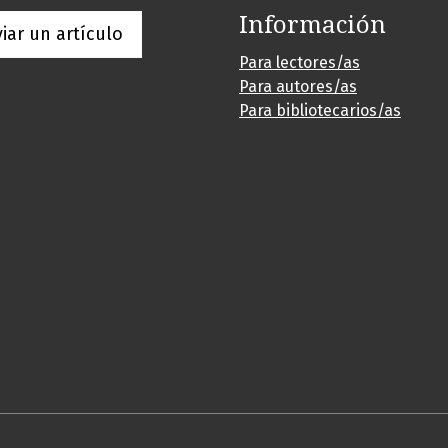
Información
iar un artículo
Para lectores/as
Para autores/as
Para bibliotecarios/as