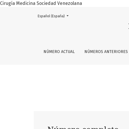
Cirugía Medicina Sociedad Venezolana
Cambiar el idioma. El actual es:
Español (España)
Vol. 60 Núm. 1 (2007)
NÚMERO ACTUAL
NÚMEROS ANTERIORES