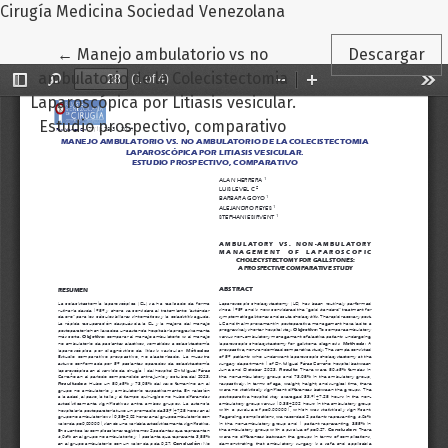
Cirugía Medicina Sociedad Venezolana
Volver a los detalles del artículo
←
Manejo ambulatorio vs no
Descargar
ambulatorio de la Colecistectomia
Laparoscópica por Litiasis vesicular.
Estudio prospectivo, comparativo