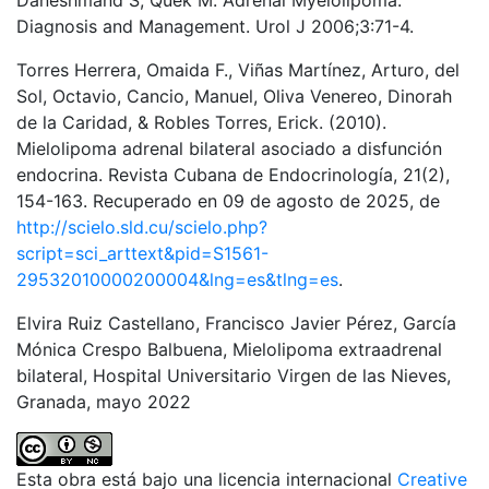
Daneshmand S, Quek M. Adrenal Myelolipoma:
Diagnosis and Management. Urol J 2006;3:71-4.
Torres Herrera, Omaida F., Viñas Martínez, Arturo, del
Sol, Octavio, Cancio, Manuel, Oliva Venereo, Dinorah
de la Caridad, & Robles Torres, Erick. (2010).
Mielolipoma adrenal bilateral asociado a disfunción
endocrina. Revista Cubana de Endocrinología, 21(2),
154-163. Recuperado en 09 de agosto de 2025, de
http://scielo.sld.cu/scielo.php?
script=sci_arttext&pid=S1561-
29532010000200004&lng=es&tlng=es
.
Elvira Ruiz Castellano, Francisco Javier Pérez, García
Mónica Crespo Balbuena, Mielolipoma extraadrenal
bilateral, Hospital Universitario Virgen de las Nieves,
Granada, mayo 2022
Esta obra está bajo una licencia internacional
Creative