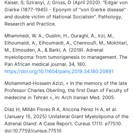
Kaiser, S; Sziranyi, J; Gross, D (April 2020). "Edgar von
Gierke (1877-1945) - Eponym of "von Gierke disease"
and double victim of National Socialism". Pathology,
Research and Practice.
Mhammedi, W. A., Ouslim, H., Ouraghi, A., Irzi, M.,
Elhoumaidi, A., Elhoumaidi, A., Chennoufi, M., Mokhtari,
M., Elmouden, A., & Barki, A. (2019). Adrenal
myelolipoma: from tumorigenesis to management. The
Pan African medical journal, 34, 180.
https://doi.org/10.11604/pamj.2019.34.180.20891
Mohammad-Hossein Azizi, « In the memory of the late
Professor Charles Oberling, the first Dean of Faculty of
medecine in Tehran », in: Arch Iranian Med. 2005.
Díaz H, Millán Flores R A, Ancona Pérez H A, et al.
(January 15, 2025) Unilateral Giant Myelolipoma of the
Adrenal Gland: A Case Report. Cureus 17(1): e77510.
doi:10.7759/cureus.77510