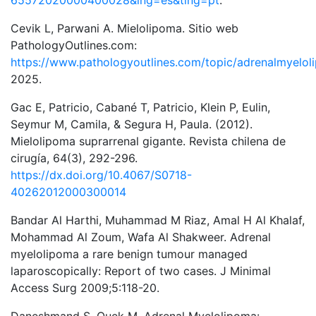
65572020000400028&lng=es&tlng=pt
.
Cevik L, Parwani A. Mielolipoma. Sitio web
PathologyOutlines.com:
https://www.pathologyoutlines.com/topic/adrenalmyelol
2025.
Gac E, Patricio, Cabané T, Patricio, Klein P, Eulin,
Seymur M, Camila, & Segura H, Paula. (2012).
Mielolipoma suprarrenal gigante. Revista chilena de
cirugía, 64(3), 292-296.
https://dx.doi.org/10.4067/S0718-
40262012000300014
Bandar Al Harthi, Muhammad M Riaz, Amal H Al Khalaf,
Mohammad Al Zoum, Wafa Al Shakweer. Adrenal
myelolipoma a rare benign tumour managed
laparoscopically: Report of two cases. J Minimal
Access Surg 2009;5:118-20.