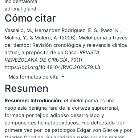
incidentaloma
adrenal gland
Cómo citar
Vassallo, M., Hernandez Rodriguez, E. S., Paez, K.,
Molina, Y., & Molero, A. (2026). Mielolipoma a través
del tiempo: Revisión cronológica y relevancia clínica
actual, a propósito de un Caso.
REVISTA
VENEZOLANA DE CIRUGÍA
,
79
(1).
https://doi.org/10.48104/RVC.2026.79.1.3
Más formatos de cita
Resumen
Resumen: Introducción:
el mielolipoma es una
neoplasia benigna rara de la corteza suprarrenal,
formada por tejido adiposo desarrollado y
componentes hematopoyéticos. Fue detectado por
primera vez por los patólogos Edgar von Gierke y por
Charles Oberling. Su aparición suele ser con mayor