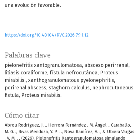
una evolución favorable.
https://doi.org/10.48104/RVC.2026.79.1.12
Palabras clave
pielonefritis xantogranulomatosa, absceso perirrenal,
litiasis coraliforme, fístula nefrocutánea, Proteus
mirabilis.
xanthogranulomatous pyelonephritis,
perirenal abscess, staghorn calculus, nephrocutaneous
fistula, Proteus mirabilis.
Cómo citar
Abreu Rodríguez, J. ., Herrera Fernández , M. Ángel ., Caraballo,
M. G. ., Rivas Mendoza, Y. P. . ., Nova Ramírez, A. ., & Ubiera Vargas
, V. M. . . (2026). Pielonefritis Xantogranulomatosa simulando