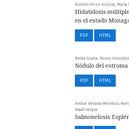
Roselin Alcon Arzolay, María 
Hidatidosis múltiple
en el estado Monag
PDF
HTML
Neida Guaita, Ronny González
Nódulo del estroma 
PDF
HTML
Ambar Betania Mendoza Martí
Hajali Vargas
Salmonelosis Esplén