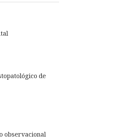
tal
stopatológico de
io observacional