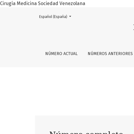
Cirugía Medicina Sociedad Venezolana
Cambiar el idioma. El actual es:
Español (España)
Vol. 75 Núm. 2 (2022)
NÚMERO ACTUAL
NÚMEROS ANTERIORES