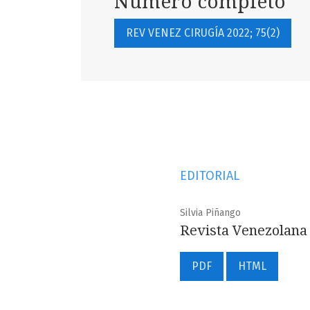
Número completo
REV VENEZ CIRUGÍA 2022; 75(2)
EDITORIAL
Silvia Piñango
Revista Venezolana 
PDF
HTML