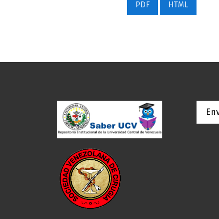
PDF
HTML
Env